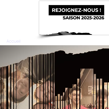
Accueil
Le Club
Équipes
HandFIT